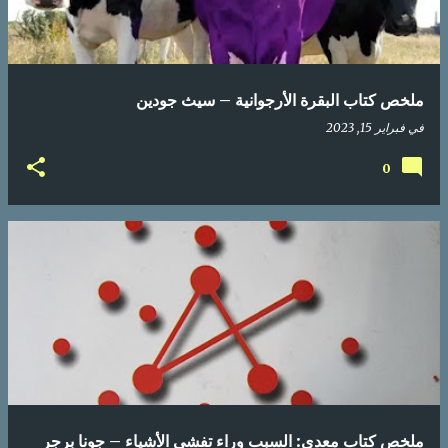
ا
ر
ك
ملخص كتاب البقرة الأرجوانية – سيث جودين
ا
في
فبراير 15, 2023
ت
0
ملخص كتاب معدي: السبب وراء تفشي الأشياء – جونا برجر