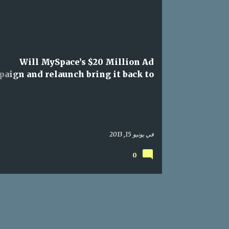
IAL MEDIA
MYSPACE
MARKETING
CAMPAIGN
Will MySpace’s $20 Million Ad
aign and relaunch bring it back to
life?
في
يونيو 15, 2013
0