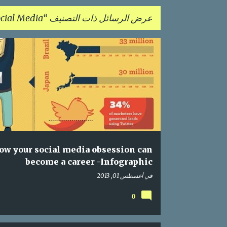
عرض الرسائل ذات التصنيف
cial Media
ا
إحصائيات
اعلام اجتماعي
انفوجرافيك
OCIAL MEDIA
ل
م
ش
ا
ر
ك
ow your social media obsession can
ا
become a career -Infographic
ت
في
أغسطس 01, 2013
0