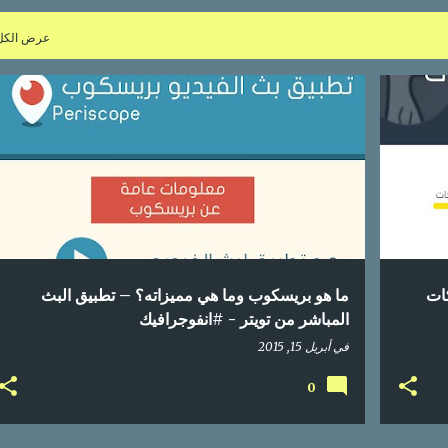
عرض الكل
+
1
إحصائيات
اعلام اجتماعي
انفوجرافيك
بريسكوب
تسويق
تواصل اجتماعي
تويتر
دليل
محتوى عربي
+
ات
ما هو بريسكوب وما هي مميزاته؟ – تطبيق البث
المباشر من تويتر - #انفوجرافيك
في
أبريل 15, 2015
0