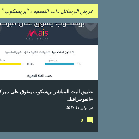
عرض الرسائل ذات التصنيف
بريسكوب
ا
إحصائيات
اعلام اجتماعي
انفوجرافيك
بريسكوب
ل
م
ش
ا
ر
ك
تطبيق البث المباشر بريسكوب يتفوق على ميرك
ا
#انفوجرافيك
ت
في
يوليو 15, 2015
0