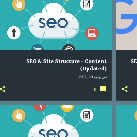
ONLINE
MARKETING
GOOGLE
SEA
+
SEO
SEARCH ENGINE OPTIMIZATION
+
SEO & Site Structure - Content
SE
(Updated)
في
يوليو 20, 2012
0
3
+
RESEARCH
ONLINE
MARKETING
GOOGLE
+