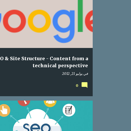
ا
RCH ENGINE OPTIMIZATION
ONLINE
MARKETING
ل
SEO
م
ش
ا
ر
ك
O & Site Structure - Content from a
ا
technical perspective
ت
في
يوليو 21, 2012
0
PAGERANK
ONLINE
MARKETING
GOOGLE
SEO
SEARCH ENGINE OPTIMIZATION