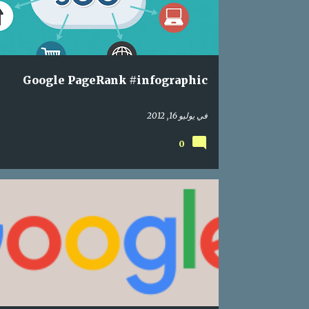
Google PageRank #infographic
في
يوليو 16, 2012
0
ONLINE
MARKETING
GOOGLE
SEO
SEARCH ENGINE OPTIMIZATION