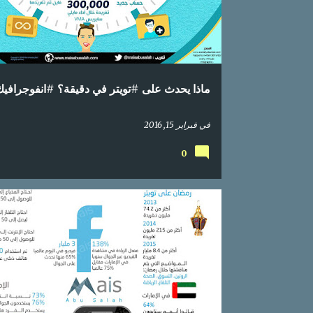
ماذا يحدث على #تويتر في دقيقة؟ #انفوجرافي
في
فبراير 15, 2016
0
إحصائيات
اعلام اجتماعي
العالم العربي
انفوجرافيك
تواصل اجتماعي
جوال
محتوى عربي
موبايل