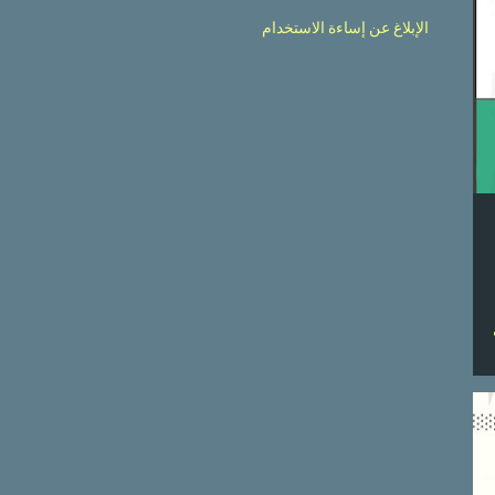
اعلانات
إعلانات تويتر
إعلانات جوجل
الإبلاغ عن إساءة الاستخدام
إعلانات نصية
أفضل أوقات النشر
الاحتيال الإلكتروني
الأردن
الأكثر انتشارا
الأكثر تأثيرا
الإمارات
البحرين
التسويق
التسويق عبر البريد الإلكتروني
التسويق عبر المؤثرين
التسويق عبر المحتوى
الخطة التسويقية
السعودية
السيو
العالم العربي
الفيديو التسويقي
القمع التسويقي
المحتوى الإلكتروني
المقتطفات المميزة
الملخصات المختارة
أليكسا
أمنية
انستغرام
انستقرام
انشر فنك
انفوجراف
انفوجرافيك
انفوجرافيك بوربوينت
انفوجرافيك تعليمي