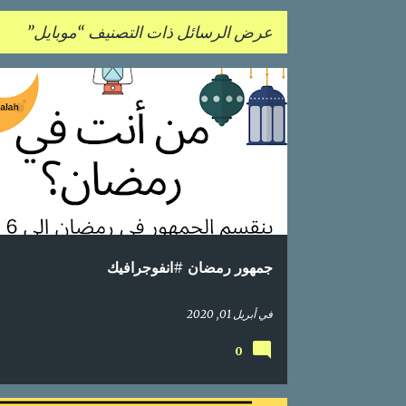
عرض الرسائل ذات التصنيف
موبايل
ا
انفوجراف
انفوجرافيك
انفوغرافيك
بالعربي
ل
م
ش
ا
ر
ك
جمهور رمضان #انفوجرافيك
ا
ت
في
أبريل 01, 2020
0