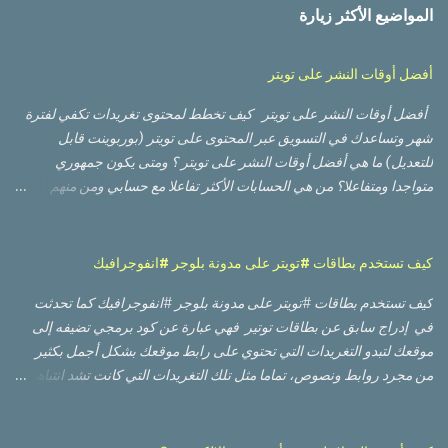
المواضيع الأكثر زيارة
أفضل أوقات النشر على تويتر
أفضل أوقات النشر على تويتر كيف تخطط لمحتوى تغريدات تكفي لفترة
شهر وتساعدك في التسويق عبر المحتوى على تويتر (بوربوينت قابل
للتعديل) ما هي أفضل أوقات النشر على تويتر ؟ ومتى يكون جمهوري
متواجدا ومتفاعلا؟ من هي الحسابات الأكثر تفاعلا مع حسابي ومن منهم
الأعلى تأثيرا؟ أي من التغريدات حصلت على أعلى وصول من ناحية عدد
مشاهدات، وأيها حصلت على نسبة تفاعل أفضل؟ أي من الصور أو
الفيديوهات كان أداؤها أفضل؟ لا بد من أنك قرأت أو مررت على العديد من
كيف تستخدم بطاقات #تويتر على مدونة بلوجر #انفوجرافيك
الدراسات العالمية التي تعطيك أوقات تقريبية بناء على أوقات وأيام العمل
كيف تستخدم بطاقات #تويتر على مدونة بلوجر #انفوجرافيك كما تحدثت
والإجازة في تلك الدول، وعليك إعادة تقدير الأوقات لتناسب دولتك
في إدراج سابق عن بطاقات توتير فهي عبارة عن كود برمجي تضيفه إلى
وجمهورك، وقد يعمل أو لا يعمل، والسبب ظروف أخرى مثل كونهم مثلا
موقعك لتبدو التغريدات التي تحتوي على رابط موقعك بشكل أجمل بكثير
يتنقلون بوسائل النقل العام، مما يعطيهم وقتا. أكبر لتفقد حساباتهم على
من مجرد روابط ونصوص، تماما مثل تلك التغريدات التي كانت تشد انتباهنا
منصات التواصل الاجتماعي قبل البدء بالعمل وبعد إنهاء العمل، بينما في
عندما تحتوي على روابط فاين أو يوتيوب أو سلايد شير. وكما تحدثت سابقاً
دولتك قد يستخدم المعظم سيارته الخاصة للوصول إلى العمل. هناك أيضا
عن طريقة إضافة كود بطاقات تويتر على مدونة وموقع وردبريس ،
عوامل وظروف أخرى تجعل من الوصول إلى الوقت الأمثل للنشر على تويتر
سأتحدث اليوم عن طريقة إضاقتها على مدونة بلوجر أو بلوج سبوت.