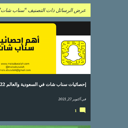
عرض الرسائل ذات التصنيف
سناب شات
ا
إحصائيات
اعلام اجتماعي
التسويق عبر المحتوى
ل
م
ش
ا
ر
ك
إحصائيات سناب شات في السعودية والعالم 2022
ا
ت
في
أكتوبر 27, 2021
1