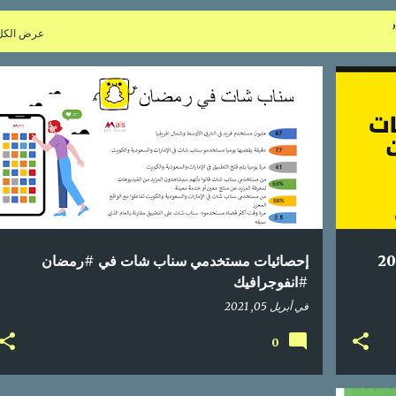
عرض الكل
+
2
إحصائيات
اعلام اجتماعي
الإمارات
السعودية
+
1
إحصائيات مستخدمي سناب شات في #رمضان
#انفوجرافيك
في
أبريل 05, 2021
0