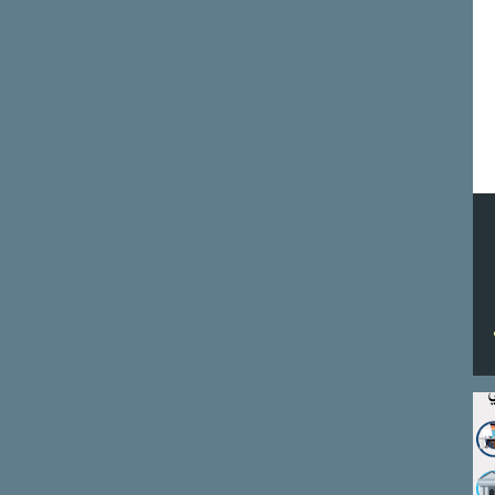
9
سبتمبر
17
أغسطس
17
يوليو
2
يونيو
2
أبريل
10
2020
3
أبريل
3
فبراير
4
يناير
43
2019
3
ديسمبر
4
نوفمبر
5
أكتوبر