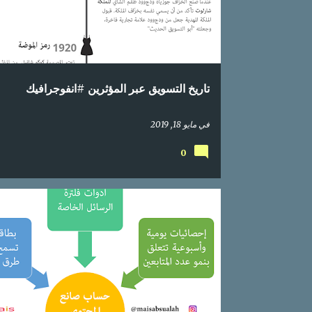
تاريخ التسويق عبر المؤثرين #انفوجرافيك
في
مايو 18, 2019
0
اعلام اجتماعي
التسويق عبر المؤثرين
انستغرام
انست
انفوجرافيك
بالعربي
حسابات صانعي المحتوى
محتوى عربي