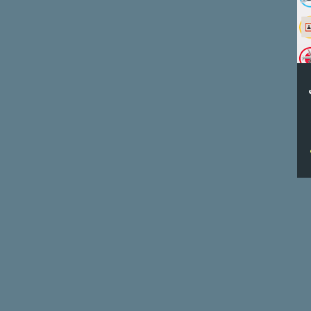
4
سبتمبر
5
أغسطس
4
يوليو
6
يونيو
8
مايو
حقائق وإحصائيات عن تويتر 2019
#انفوجرافيك
إحصائيات واتجاهات تهمك عن
الفيديو #انفوجرافيك
العلامات التجارية الأكثر تأثيرا في
السعودية #انفوج...
ما هو حجب الظهور الجزئي
Shadowban على انستقرام؟ #ا...
تاريخ التسويق عبر المؤثرين
#انفوجرافيك