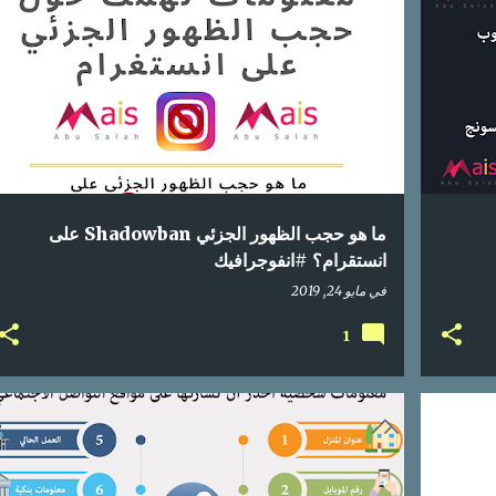
رافيك
اعلام اجتماعي
انستغرام
انستقرام
انفوجراف
+
1
+
ما هو حجب الظهور الجزئي Shadowban على
انستقرام؟ #انفوجرافيك
في
مايو 24, 2019
1
+
1
اعلام اجتماعي
انفوجراف
انفوجرافيك
+
1