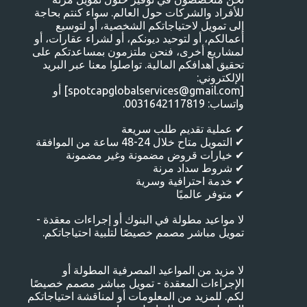
ا
للأفراد والشركات حول العالم. سواء كنتم بحاجة
ت
إلى تمويل لاحتياجاتكم الشخصية، أو لتوسيع
أعمالكم، أو لتوحيد ديونكم، أو لشراء عقارات، أو
لمشاريع أخرى، فنحن ملتزمون بمساعدتكم على
تحقيق أهدافكم المالية. تواصلوا معنا عبر البريد
الإلكتروني:
[spotcapglobalservices@gmail.com] أو
واتساب: 0031642117819.
✔ عملية تقديم طلب سريعة
✔ التمويل متاح خلال 24-48 ساعة من الموافقة
✔ خيارات قروض مضمونة وغير مضمونة
✔ شروط سداد مرنة
✔ خدمة احترافية وسرية
✔ متوفر عالميًا
لا مواعيد مطولة في البنوك أو إجراءات معقدة -
تمويل مباشر مصمم خصيصًا لتلبية احتياجاتكم.
لا مزيد من المواعيد المصرفية المطولة أو
الإجراءات المعقدة - تمويل مباشر مصمم خصيصًا
لكم. للمزيد من المعلومات أو لمناقشة احتياجاتكم