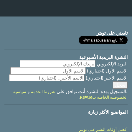
إ
ر
س
ا
تابعني على تويتر
ل
ت
ع
ل
ي
النشرة البريدية الأسبوعية
ق
البريد الإلكتروني
الاسم الأول
(اختياري)
الاسم الأخير
(اختياري)
بالتسجيل بهذه النشرة أنت توافق على
و
شروط الخدمة
سياسية
.
الخصوصية الخاصة بRevue
المواضيع الأكثر زيارة
أفضل أوقات النشر على تويتر