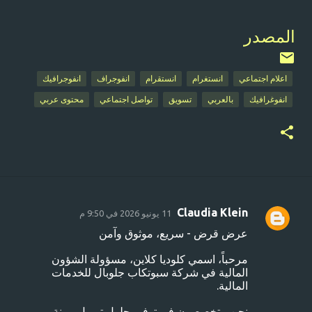
المصدر
اعلام اجتماعي
انستغرام
انستقرام
انفوجراف
انفوجرافيك
انفوغرافيك
بالعربي
تسويق
تواصل اجتماعي
محتوى عربي
Claudia Klein
11 يونيو 2026 في 9:50 م
ت
عرض قرض - سريع، موثوق وآمن
ع
مرحباً، اسمي كلوديا كلاين، مسؤولة الشؤون
ل
المالية في شركة سبوتكاب جلوبال للخدمات
ي
المالية.
ق
نحن متخصصون في توفير حلول تمويل مرنة