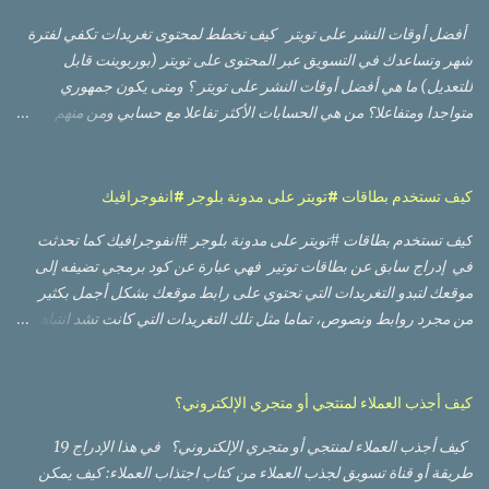
أفضل أوقات النشر على تويتر كيف تخطط لمحتوى تغريدات تكفي لفترة
شهر وتساعدك في التسويق عبر المحتوى على تويتر (بوربوينت قابل
للتعديل) ما هي أفضل أوقات النشر على تويتر ؟ ومتى يكون جمهوري
متواجدا ومتفاعلا؟ من هي الحسابات الأكثر تفاعلا مع حسابي ومن منهم
الأعلى تأثيرا؟ أي من التغريدات حصلت على أعلى وصول من ناحية عدد
مشاهدات، وأيها حصلت على نسبة تفاعل أفضل؟ أي من الصور أو
الفيديوهات كان أداؤها أفضل؟ لا بد من أنك قرأت أو مررت على العديد من
كيف تستخدم بطاقات #تويتر على مدونة بلوجر #انفوجرافيك
الدراسات العالمية التي تعطيك أوقات تقريبية بناء على أوقات وأيام العمل
كيف تستخدم بطاقات #تويتر على مدونة بلوجر #انفوجرافيك كما تحدثت
والإجازة في تلك الدول، وعليك إعادة تقدير الأوقات لتناسب دولتك
في إدراج سابق عن بطاقات توتير فهي عبارة عن كود برمجي تضيفه إلى
وجمهورك، وقد يعمل أو لا يعمل، والسبب ظروف أخرى مثل كونهم مثلا
موقعك لتبدو التغريدات التي تحتوي على رابط موقعك بشكل أجمل بكثير
يتنقلون بوسائل النقل العام، مما يعطيهم وقتا. أكبر لتفقد حساباتهم على
من مجرد روابط ونصوص، تماما مثل تلك التغريدات التي كانت تشد انتباهنا
منصات التواصل الاجتماعي قبل البدء بالعمل وبعد إنهاء العمل، بينما في
عندما تحتوي على روابط فاين أو يوتيوب أو سلايد شير. وكما تحدثت سابقاً
دولتك قد يستخدم المعظم سيارته الخاصة للوصول إلى العمل. هناك أيضا
عن طريقة إضافة كود بطاقات تويتر على مدونة وموقع وردبريس ،
عوامل وظروف أخرى تجعل من الوصول إلى الوقت الأمثل للنشر على تويتر
سأتحدث اليوم عن طريقة إضاقتها على مدونة بلوجر أو بلوج سبوت.
أمرا صعبا، لكن الخبر الجيد هو أنه يمكنك الوصول إلى تلك المعلومة عن
كيف أجذب العملاء لمنتجي أو متجري الإلكتروني؟
الطريقة سهلة جدا وبسيطة، وهي عبارة عن إضافة كود ثابت على مدونتك.
طريق حساب تويتر ...
كيف أجذب العملاء لمنتجي أو متجري الإلكتروني؟ في هذا الإدراج 19
كيف تضيف بطاقة تويتر على موقع بلوجر: 1- اذهب إلى صفحة التحكم في
طريقة أو قناة تسويق لجذب العملاء من كتاب اجتذاب العملاء: كيف يمكن
المدونة 2- انقر على Theme من القائمة (على اليسار في الإنجليزية) 3-