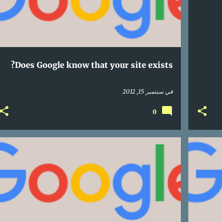
Does Google know that your site exists?
في
سبتمبر 15, 2012
0
SEARCH ENGINE OPTIMIZATION
ONLINE
MARKETING
SEA
+
SEO
+