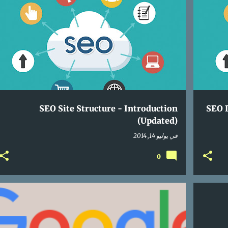
PAGERANK
ONLINE
MARKETING
GOOGLE
SEA
+
SEO
SEARCH ENGINE OPTIMIZATION
+
SEO Site Structure - Introduction
SEO 
(Updated)
في
يوليو 14, 2014
0
ONLINE
MARKETING
GOOGLE
SEA
+
SEO
SEARCH ENGINE OPTIMIZATION
+