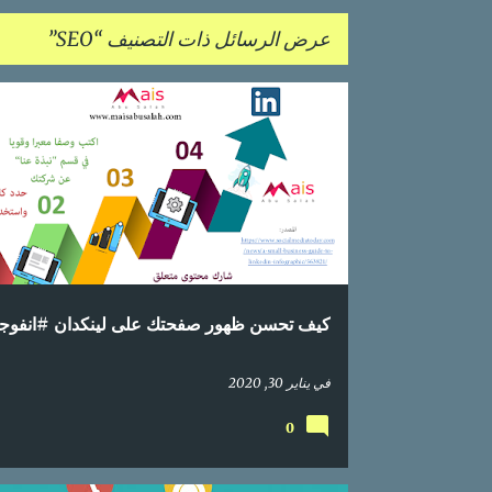
عرض الرسائل ذات التصنيف
SEO
ا
اعلام اجتماعي
انفوجراف
انفوجرافيك
انفوغرافيك
ل
م
ش
ا
ر
كيف تحسن ظهور صفحتك على لينكدان #انفوج
ك
ا
في
يناير 30, 2020
ت
0