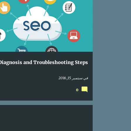
RCH ENGINE OPTIMIZATION
ONLINE
MARKETING
SEO
Diagnosis and Troubleshooting Steps
في
سبتمبر 15, 2016
0
RCH ENGINE OPTIMIZATION
ONLINE
MARKETING
SEO