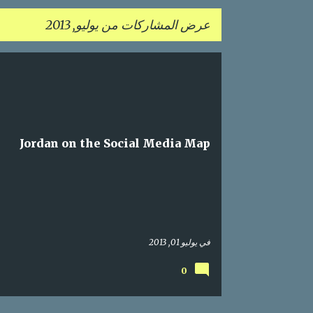
عرض المشاركات من يوليو, 2013
ا
إحصائيات
اعلام اجتماعي
الأردن
تواصل اجتماعي
ل
SOCIAL MEDIA
JORDAN
م
ش
Jordan on the Social Media Map
ا
ر
ك
ا
ت
في
يوليو 01, 2013
0