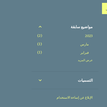
مواضيع سابقة
2
2023
1
مارس
1
فبراير
عرض المزيد
3
2022
1
أغسطس
2
يوليو
التسميات
51
2021
1
نوفمبر
الإبلاغ عن إساءة الاستخدام
3
أكتوبر