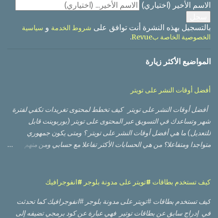
الاسم الأخير
(اختياري)
بالتسجيل بهذه النشرة أنت توافق على
و
شروط الخدمة
سياسية
.
الخصوصية الخاصة بRevue
المواضيع الأكثر زيارة
أفضل أوقات النشر على تويتر
أفضل أوقات النشر على تويتر كيف تخطط لمحتوى تغريدات تكفي لفترة
شهر وتساعدك في التسويق عبر المحتوى على تويتر (بوربوينت قابل
للتعديل) ما هي أفضل أوقات النشر على تويتر ؟ ومتى يكون جمهوري
متواجدا ومتفاعلا؟ من هي الحسابات الأكثر تفاعلا مع حسابي ومن منهم
الأعلى تأثيرا؟ أي من التغريدات حصلت على أعلى وصول من ناحية عدد
مشاهدات، وأيها حصلت على نسبة تفاعل أفضل؟ أي من الصور أو
الفيديوهات كان أداؤها أفضل؟ لا بد من أنك قرأت أو مررت على العديد من
كيف تستخدم بطاقات #تويتر على مدونة بلوجر #انفوجرافيك
الدراسات العالمية التي تعطيك أوقات تقريبية بناء على أوقات وأيام العمل
كيف تستخدم بطاقات #تويتر على مدونة بلوجر #انفوجرافيك كما تحدثت
والإجازة في تلك الدول، وعليك إعادة تقدير الأوقات لتناسب دولتك
في إدراج سابق عن بطاقات توتير فهي عبارة عن كود برمجي تضيفه إلى
وجمهورك، وقد يعمل أو لا يعمل، والسبب ظروف أخرى مثل كونهم مثلا