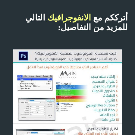
أترككم مع
الانفوجرافيك
التالي
للمزيد من التفاصيل: