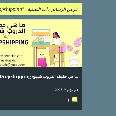
عرض الرسائل ذات التصنيف
opshipping
ا
تجارة إلكترونية
تسوق إلكتروني
دروب شيبنج
ل
DROPSHIPPING
م
ش
ا
ر
ك
ما هي حقيقة الدروب شيبنج Dropshipping ؟
ا
ت
في
يوليو 14, 2021
1