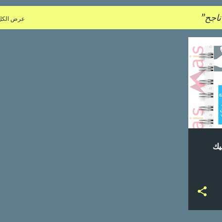
ناجح
عرض الكل
+
يك