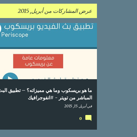
عرض المشاركات من أبريل, 2015
ا
إحصائيات
اعلام اجتماعي
انفوجرافيك
بريسكوب
ل
تواصل اجتماعي
تويتر
دليل
محتوى عربي
م
ش
ا
ر
ك
ما هو بريسكوب وما هي مميزاته؟ – تطبيق الب
ا
المباشر من تويتر - #انفوجرافيك
ت
في
أبريل 15, 2015
0