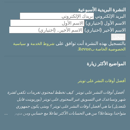
ل
ي
النشرة البريدية الأسبوعية
ق
البريد الإلكتروني
الاسم الأول
(اختياري)
الاسم الأخير
(اختياري)
بالتسجيل بهذه النشرة أنت توافق على
و
شروط الخدمة
سياسية
.
الخصوصية الخاصة بRevue
المواضيع الأكثر زيارة
أفضل أوقات النشر على تويتر
أفضل أوقات النشر على تويتر كيف تخطط لمحتوى تغريدات تكفي لفترة
شهر وتساعدك في التسويق عبر المحتوى على تويتر (بوربوينت قابل
للتعديل) ما هي أفضل أوقات النشر على تويتر ؟ ومتى يكون جمهوري
متواجدا ومتفاعلا؟ من هي الحسابات الأكثر تفاعلا مع حسابي ومن منهم
الأعلى تأثيرا؟ أي من التغريدات حصلت على أعلى وصول من ناحية عدد
مشاهدات، وأيها حصلت على نسبة تفاعل أفضل؟ أي من الصور أو