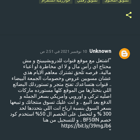
تسويق المحتوى
تسويق رقمي
خوارزمية انستقرام
Unknown
10 نوفمبر 2021 في 2:51 ص
ت
"اشتغل مع موقع قنوات للدروبشيبينج و مش
ع
محتاج اي رأس مال و لا اي مخاطرة او اعباء
ل
مالية.. فرصه تلحق تشترك معاهم الايام هذي
عشان مسويين عروض وخصومات الجمعة البيضاء
ي
.. قنوات هتساعدك تفتح متجر و تستوردلك البضائع
ق
اللي بتختارها من الموقع كلها مستورده ماركات
اصليه تركي و اوروبي وامريكي بسعر الجمله و
ا
الدفع بعد البيع .. و انت عليك تسوق منتجاتك و تبيعها
ت
بسعر السوق بنسبة ارباح انت اللي بتحددها لحد
300 % و لتحصل على الخصم ال 50% استخدم كود
خصم BF50IN .. و للتسجيل من هنا
https://bit.ly/39mgJb6
"