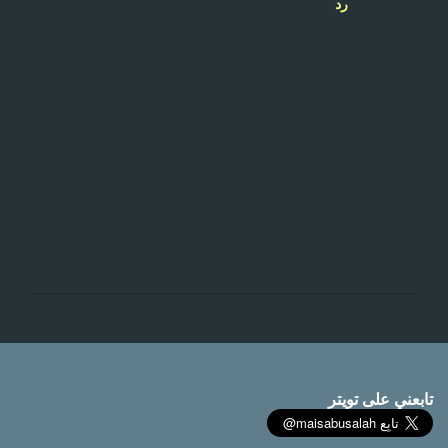
رد
إ
ر
س
ا
تابعني على تويتر
ل
ت
ع