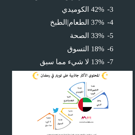
3-
42% الكوميدي
4-
37% الطعام|الطبخ
5-
33% الصحة
6-
18% التسوق
7-
13% لا شيء مما سبق