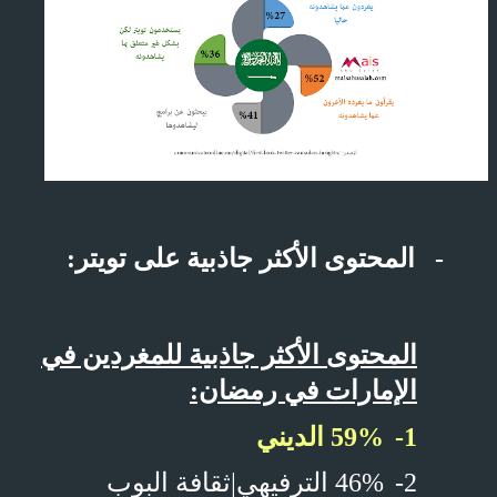
-
المحتوى الأكثر جاذبية على تويتر:
المحتوى الأكثر جاذبية للمغردين في
الإمارات في رمضان:
1-
59% الديني
2-
46% الترفيهي|ثقافة البوب