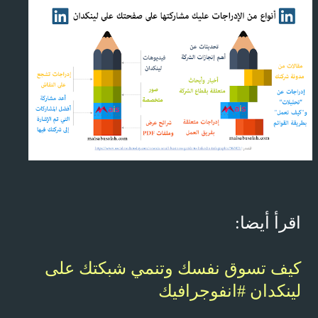
اقرأ أيضا:
كيف تسوق نفسك وتنمي شبكتك على
لينكدان #انفوجرافيك