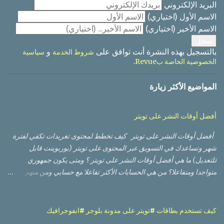
البريد الإلكتروني
الاسم الأول
(اختياري)
الاسم الأخير
(اختياري)
بالتسجيل بهذه النشرة أنت توافق على
و
شروط الخدمة
سياسية
.
الخصوصية الخاصة بRevue
المواضيع الأكثر زيارة
أفضل أوقات النشر على تويتر
أفضل أوقات النشر على تويتر كيف تخطط لمحتوى تغريدات تكفي لفترة
شهر وتساعدك في التسويق عبر المحتوى على تويتر (بوربوينت قابل
للتعديل) ما هي أفضل أوقات النشر على تويتر ؟ ومتى يكون جمهوري
متواجدا ومتفاعلا؟ من هي الحسابات الأكثر تفاعلا مع حسابي ومن منهم
الأعلى تأثيرا؟ أي من التغريدات حصلت على أعلى وصول من ناحية عدد
مشاهدات، وأيها حصلت على نسبة تفاعل أفضل؟ أي من الصور أو
الفيديوهات كان أداؤها أفضل؟ لا بد من أنك قرأت أو مررت على العديد من
كيف تستخدم بطاقات #تويتر على مدونة بلوجر #انفوجرافيك
الدراسات العالمية التي تعطيك أوقات تقريبية بناء على أوقات وأيام العمل