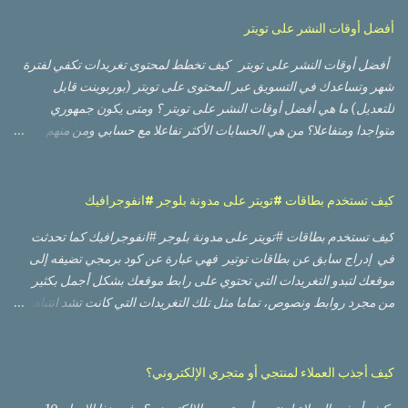
أفضل أوقات النشر على تويتر
أفضل أوقات النشر على تويتر كيف تخطط لمحتوى تغريدات تكفي لفترة
شهر وتساعدك في التسويق عبر المحتوى على تويتر (بوربوينت قابل
للتعديل) ما هي أفضل أوقات النشر على تويتر ؟ ومتى يكون جمهوري
متواجدا ومتفاعلا؟ من هي الحسابات الأكثر تفاعلا مع حسابي ومن منهم
الأعلى تأثيرا؟ أي من التغريدات حصلت على أعلى وصول من ناحية عدد
مشاهدات، وأيها حصلت على نسبة تفاعل أفضل؟ أي من الصور أو
الفيديوهات كان أداؤها أفضل؟ لا بد من أنك قرأت أو مررت على العديد من
كيف تستخدم بطاقات #تويتر على مدونة بلوجر #انفوجرافيك
الدراسات العالمية التي تعطيك أوقات تقريبية بناء على أوقات وأيام العمل
كيف تستخدم بطاقات #تويتر على مدونة بلوجر #انفوجرافيك كما تحدثت
والإجازة في تلك الدول، وعليك إعادة تقدير الأوقات لتناسب دولتك
في إدراج سابق عن بطاقات توتير فهي عبارة عن كود برمجي تضيفه إلى
وجمهورك، وقد يعمل أو لا يعمل، والسبب ظروف أخرى مثل كونهم مثلا
موقعك لتبدو التغريدات التي تحتوي على رابط موقعك بشكل أجمل بكثير
يتنقلون بوسائل النقل العام، مما يعطيهم وقتا. أكبر لتفقد حساباتهم على
من مجرد روابط ونصوص، تماما مثل تلك التغريدات التي كانت تشد انتباهنا
منصات التواصل الاجتماعي قبل البدء بالعمل وبعد إنهاء العمل، بينما في
عندما تحتوي على روابط فاين أو يوتيوب أو سلايد شير. وكما تحدثت سابقاً
دولتك قد يستخدم المعظم سيارته الخاصة للوصول إلى العمل. هناك أيضا
عن طريقة إضافة كود بطاقات تويتر على مدونة وموقع وردبريس ،
عوامل وظروف أخرى تجعل من الوصول إلى الوقت الأمثل للنشر على تويتر
سأتحدث اليوم عن طريقة إضاقتها على مدونة بلوجر أو بلوج سبوت.
أمرا صعبا، لكن الخبر الجيد هو أنه يمكنك الوصول إلى تلك المعلومة عن
كيف أجذب العملاء لمنتجي أو متجري الإلكتروني؟
الطريقة سهلة جدا وبسيطة، وهي عبارة عن إضافة كود ثابت على مدونتك.
طريق حساب تويتر ...