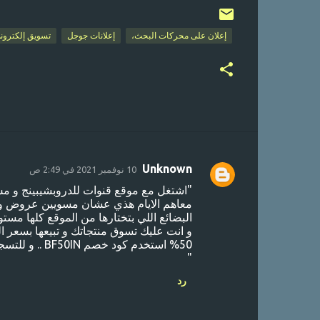
إعلان على محركات البحث،
إعلانات جوجل
تسويق إلكترون
Unknown
10 نوفمبر 2021 في 2:49 ص
ت
"اشتغل مع موقع قنوات للدروبشيبينج و مش
ع
معاهم الايام هذي عشان مسويين عروض وخ
ل
البضائع اللي بتختارها من الموقع كلها مستو
ي
50% استخدم كود خصم BF50IN .. و للتسجيل من هنا https://bit.ly/39mgJb6
ق
"
ا
رد
ت