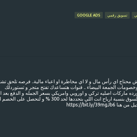
ي
تسويق رقمي
GOOGLE ADS
 محتاج اي رأس مال و لا اي مخاطرة او اعباء مالية.. فرصه تلحق تش
صومات الجمعة البيضاء .. قنوات هتساعدك تفتح متجر و تستوردلك
رده ماركات اصليه تركي و اوروبي وامريكي بسعر الجمله و الدفع بعد الب
و انت عليك تسوق منتجاتك و تبيعها بسعر السوق بنسبة ارباح انت اللي بتحددها لحد 300 % و لتحصل على ا