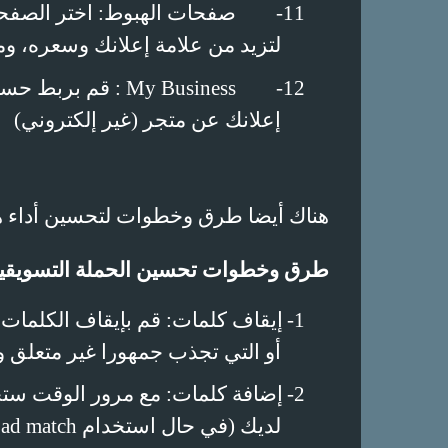
11-
صفحات الهبوط: اختر الصفح
لتزيد من علامة إعلانك وسعره، وم
12-
My Business
: قم بربط حس
إعلانك عن متجر (غير إلكتروني)
هناك أيضا طرق وخطوات لتحسين أداء هذ
طرق وخطوات تحسين الحملة التسويقية
1-
إيقاف كلمات: قم بإيقاف الكلمات 
أو التي تجذب جمهورا غير متعلق وت
2-
إضافة كلمات: مع مرور الوقت ستج
لديك (في حال استخدام
oad match