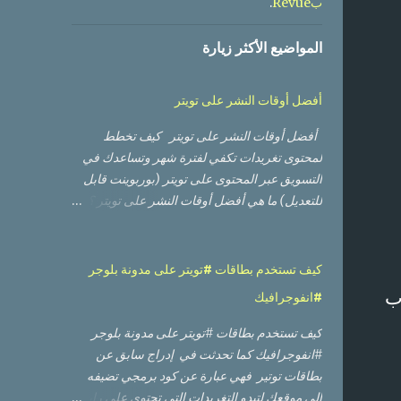
.
بRevue
المواضيع الأكثر زيارة
أفضل أوقات النشر على تويتر
أفضل أوقات النشر على تويتر كيف تخطط
لمحتوى تغريدات تكفي لفترة شهر وتساعدك في
التسويق عبر المحتوى على تويتر (بوربوينت قابل
للتعديل) ما هي أفضل أوقات النشر على تويتر ؟
ومتى يكون جمهوري متواجدا ومتفاعلا؟ من هي
الحسابات الأكثر تفاعلا مع حسابي ومن منهم الأعلى
تأثيرا؟ أي من التغريدات حصلت على أعلى وصول
كيف تستخدم بطاقات #تويتر على مدونة بلوجر
من ناحية عدد مشاهدات، وأيها حصلت على نسبة
ب
#انفوجرافيك
تفاعل أفضل؟ أي من الصور أو الفيديوهات كان
أداؤها أفضل؟ لا بد من أنك قرأت أو مررت على
كيف تستخدم بطاقات #تويتر على مدونة بلوجر
العديد من الدراسات العالمية التي تعطيك أوقات
#انفوجرافيك كما تحدثت في إدراج سابق عن
تقريبية بناء على أوقات وأيام العمل والإجازة في
بطاقات توتير فهي عبارة عن كود برمجي تضيفه
تلك الدول، وعليك إعادة تقدير الأوقات لتناسب
إلى موقعك لتبدو التغريدات التي تحتوي على رابط