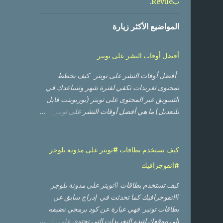
.
بRevue
المواضيع الأكثر زيارة
أفضل أوقات النشر على تويتر
أفضل أوقات النشر على تويتر كيف تخطط
لمحتوى تغريدات تكفي لفترة شهر وتساعدك في
التسويق عبر المحتوى على تويتر (بوربوينت قابل
للتعديل) ما هي أفضل أوقات النشر على تويتر ؟
ومتى يكون جمهوري متواجدا ومتفاعلا؟ من هي
الحسابات الأكثر تفاعلا مع حسابي ومن منهم الأعلى
تأثيرا؟ أي من التغريدات حصلت على أعلى وصول
كيف تستخدم بطاقات #تويتر على مدونة بلوجر
من ناحية عدد مشاهدات، وأيها حصلت على نسبة
#انفوجرافيك
تفاعل أفضل؟ أي من الصور أو الفيديوهات كان
أداؤها أفضل؟ لا بد من أنك قرأت أو مررت على
كيف تستخدم بطاقات #تويتر على مدونة بلوجر
العديد من الدراسات العالمية التي تعطيك أوقات
#انفوجرافيك كما تحدثت في إدراج سابق عن
تقريبية بناء على أوقات وأيام العمل والإجازة في
بطاقات توتير فهي عبارة عن كود برمجي تضيفه
تلك الدول، وعليك إعادة تقدير الأوقات لتناسب
إلى موقعك لتبدو التغريدات التي تحتوي على رابط