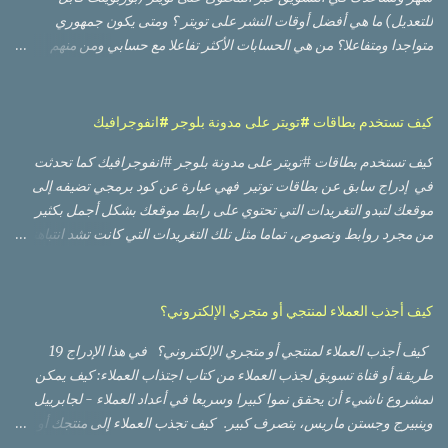
للتعديل) ما هي أفضل أوقات النشر على تويتر ؟ ومتى يكون جمهوري
متواجدا ومتفاعلا؟ من هي الحسابات الأكثر تفاعلا مع حسابي ومن منهم
الأعلى تأثيرا؟ أي من التغريدات حصلت على أعلى وصول من ناحية عدد
مشاهدات، وأيها حصلت على نسبة تفاعل أفضل؟ أي من الصور أو
الفيديوهات كان أداؤها أفضل؟ لا بد من أنك قرأت أو مررت على العديد من
كيف تستخدم بطاقات #تويتر على مدونة بلوجر #انفوجرافيك
الدراسات العالمية التي تعطيك أوقات تقريبية بناء على أوقات وأيام العمل
كيف تستخدم بطاقات #تويتر على مدونة بلوجر #انفوجرافيك كما تحدثت
والإجازة في تلك الدول، وعليك إعادة تقدير الأوقات لتناسب دولتك
في إدراج سابق عن بطاقات توتير فهي عبارة عن كود برمجي تضيفه إلى
وجمهورك، وقد يعمل أو لا يعمل، والسبب ظروف أخرى مثل كونهم مثلا
موقعك لتبدو التغريدات التي تحتوي على رابط موقعك بشكل أجمل بكثير
يتنقلون بوسائل النقل العام، مما يعطيهم وقتا. أكبر لتفقد حساباتهم على
من مجرد روابط ونصوص، تماما مثل تلك التغريدات التي كانت تشد انتباهنا
منصات التواصل الاجتماعي قبل البدء بالعمل وبعد إنهاء العمل، بينما في
عندما تحتوي على روابط فاين أو يوتيوب أو سلايد شير. وكما تحدثت سابقاً
دولتك قد يستخدم المعظم سيارته الخاصة للوصول إلى العمل. هناك أيضا
عن طريقة إضافة كود بطاقات تويتر على مدونة وموقع وردبريس ،
عوامل وظروف أخرى تجعل من الوصول إلى الوقت الأمثل للنشر على تويتر
سأتحدث اليوم عن طريقة إضاقتها على مدونة بلوجر أو بلوج سبوت.
أمرا صعبا، لكن الخبر الجيد هو أنه يمكنك الوصول إلى تلك المعلومة عن
كيف أجذب العملاء لمنتجي أو متجري الإلكتروني؟
الطريقة سهلة جدا وبسيطة، وهي عبارة عن إضافة كود ثابت على مدونتك.
طريق حساب تويتر ...
كيف أجذب العملاء لمنتجي أو متجري الإلكتروني؟ في هذا الإدراج 19
كيف تضيف بطاقة تويتر على موقع بلوجر: 1- اذهب إلى صفحة التحكم في
طريقة أو قناة تسويق لجذب العملاء من كتاب اجتذاب العملاء: كيف يمكن
المدونة 2- انقر على Theme من القائمة (على اليسار في الإنجليزية) 3-
لمشروع ناشيء أن يحقق نموا كبيرا وسريعا في أعداد العملاء - لجابرييل
من أعلى الصفحة تحت My Theme انقر على السهم المجاور
وينبيرج وجستن ماريس، بتصرف كبير. كيف تجذب العملاء إلى منتجك أو
لCUSTOMIZE واختر Edit HTML 4- ابحث في الكود البرمجي عن:
خدمتك؟ 1- استهداف المدونات : الكثير من الشركات الناشئة الكبيرة بدأت