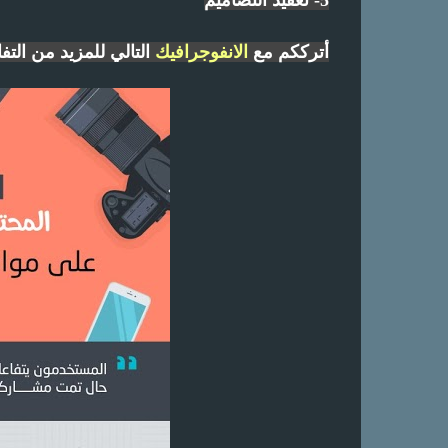
5- تعقيد التصاميم
أترككم مع
الانفوجرافيك
التالي للمزيد من التف