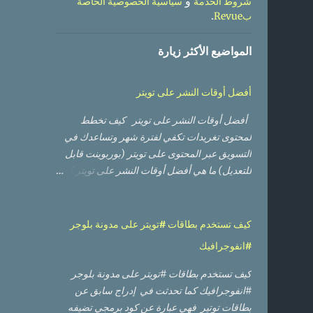
و
شروط الخدمة
سياسية الخصوصية الخاصة
.
بRevue
المواضيع الأكثر زيارة
أفضل أوقات النشر على تويتر
أفضل أوقات النشر على تويتر كيف تخطط
لمحتوى تغريدات تكفي لفترة شهر وتساعدك في
التسويق عبر المحتوى على تويتر (بوربوينت قابل
للتعديل) ما هي أفضل أوقات النشر على تويتر ؟
ومتى يكون جمهوري متواجدا ومتفاعلا؟ من هي
الحسابات الأكثر تفاعلا مع حسابي ومن منهم الأعلى
تأثيرا؟ أي من التغريدات حصلت على أعلى وصول
كيف تستخدم بطاقات #تويتر على مدونة بلوجر
من ناحية عدد مشاهدات، وأيها حصلت على نسبة
#انفوجرافيك
تفاعل أفضل؟ أي من الصور أو الفيديوهات كان
أداؤها أفضل؟ لا بد من أنك قرأت أو مررت على
كيف تستخدم بطاقات #تويتر على مدونة بلوجر
العديد من الدراسات العالمية التي تعطيك أوقات
#انفوجرافيك كما تحدثت في إدراج سابق عن
تقريبية بناء على أوقات وأيام العمل والإجازة في
بطاقات توتير فهي عبارة عن كود برمجي تضيفه