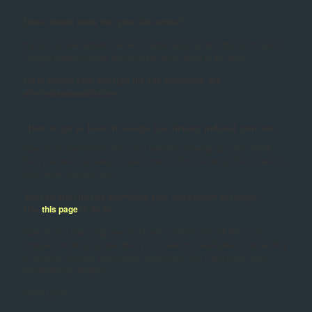
Does Google know that your site exists?
If you're a new website owner or webmaster, try this little test to see if
Google already knows that your site is out there in the web.
Go to Google.com and type the site command, like
site:maisabusalah.com
How to get to know if Google has already indexed your site
Now, if you saw results from your website showing up in the SERP,
then your site is already indexed, but if it didn't show up, then there's a
lot of work ahead of you.
You can start that by submitting your site/content to Google.
Use
this page
to do so.
Note: If your site is
not
new and used to show up in SERPs, but
stopped showing up now, then you'll need to investigate the possibility
of violating Google Webmaster Guidelines. You might have been
penalized by Google!
Good Luck!