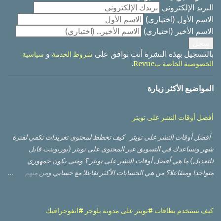
البريد الإلكتروني
الاسم الأول
(اختياري)
الاسم الأخير
(اختياري)
بالتسجيل بهذه النشرة أنت توافق على
و
شروط الخدمة
سياسية
.
الخصوصية الخاصة بRevue
المواضيع الأكثر زيارة
أفضل أوقات النشر على تويتر
أفضل أوقات النشر على تويتر كيف تخطط لمحتوى تغريدات تكفي لفترة
شهر وتساعدك في التسويق عبر المحتوى على تويتر (بوربوينت قابل
للتعديل) ما هي أفضل أوقات النشر على تويتر ؟ ومتى يكون جمهوري
متواجدا ومتفاعلا؟ من هي الحسابات الأكثر تفاعلا مع حسابي ومن منهم
الأعلى تأثيرا؟ أي من التغريدات حصلت على أعلى وصول من ناحية عدد
مشاهدات، وأيها حصلت على نسبة تفاعل أفضل؟ أي من الصور أو
الفيديوهات كان أداؤها أفضل؟ لا بد من أنك قرأت أو مررت على العديد من
كيف تستخدم بطاقات #تويتر على مدونة بلوجر #انفوجرافيك
الدراسات العالمية التي تعطيك أوقات تقريبية بناء على أوقات وأيام العمل