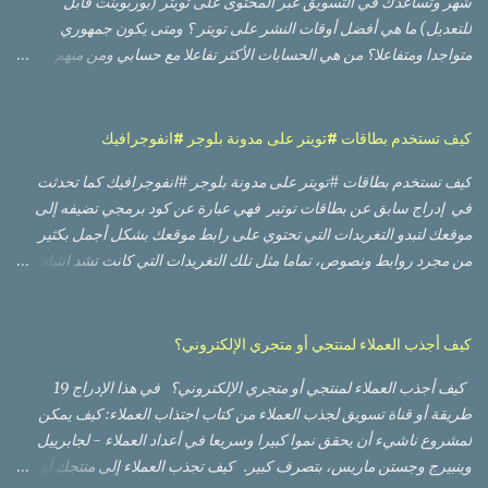
شهر وتساعدك في التسويق عبر المحتوى على تويتر (بوربوينت قابل
للتعديل) ما هي أفضل أوقات النشر على تويتر ؟ ومتى يكون جمهوري
متواجدا ومتفاعلا؟ من هي الحسابات الأكثر تفاعلا مع حسابي ومن منهم
الأعلى تأثيرا؟ أي من التغريدات حصلت على أعلى وصول من ناحية عدد
مشاهدات، وأيها حصلت على نسبة تفاعل أفضل؟ أي من الصور أو
الفيديوهات كان أداؤها أفضل؟ لا بد من أنك قرأت أو مررت على العديد من
كيف تستخدم بطاقات #تويتر على مدونة بلوجر #انفوجرافيك
الدراسات العالمية التي تعطيك أوقات تقريبية بناء على أوقات وأيام العمل
كيف تستخدم بطاقات #تويتر على مدونة بلوجر #انفوجرافيك كما تحدثت
والإجازة في تلك الدول، وعليك إعادة تقدير الأوقات لتناسب دولتك
في إدراج سابق عن بطاقات توتير فهي عبارة عن كود برمجي تضيفه إلى
وجمهورك، وقد يعمل أو لا يعمل، والسبب ظروف أخرى مثل كونهم مثلا
موقعك لتبدو التغريدات التي تحتوي على رابط موقعك بشكل أجمل بكثير
يتنقلون بوسائل النقل العام، مما يعطيهم وقتا. أكبر لتفقد حساباتهم على
من مجرد روابط ونصوص، تماما مثل تلك التغريدات التي كانت تشد انتباهنا
منصات التواصل الاجتماعي قبل البدء بالعمل وبعد إنهاء العمل، بينما في
عندما تحتوي على روابط فاين أو يوتيوب أو سلايد شير. وكما تحدثت سابقاً
دولتك قد يستخدم المعظم سيارته الخاصة للوصول إلى العمل. هناك أيضا
عن طريقة إضافة كود بطاقات تويتر على مدونة وموقع وردبريس ،
عوامل وظروف أخرى تجعل من الوصول إلى الوقت الأمثل للنشر على تويتر
سأتحدث اليوم عن طريقة إضاقتها على مدونة بلوجر أو بلوج سبوت.
أمرا صعبا، لكن الخبر الجيد هو أنه يمكنك الوصول إلى تلك المعلومة عن
كيف أجذب العملاء لمنتجي أو متجري الإلكتروني؟
الطريقة سهلة جدا وبسيطة، وهي عبارة عن إضافة كود ثابت على مدونتك.
طريق حساب تويتر ...
كيف أجذب العملاء لمنتجي أو متجري الإلكتروني؟ في هذا الإدراج 19
كيف تضيف بطاقة تويتر على موقع بلوجر: 1- اذهب إلى صفحة التحكم في
طريقة أو قناة تسويق لجذب العملاء من كتاب اجتذاب العملاء: كيف يمكن
المدونة 2- انقر على Theme من القائمة (على اليسار في الإنجليزية) 3-
لمشروع ناشيء أن يحقق نموا كبيرا وسريعا في أعداد العملاء - لجابرييل
من أعلى الصفحة تحت My Theme انقر على السهم المجاور
وينبيرج وجستن ماريس، بتصرف كبير. كيف تجذب العملاء إلى منتجك أو
لCUSTOMIZE واختر Edit HTML 4- ابحث في الكود البرمجي عن: