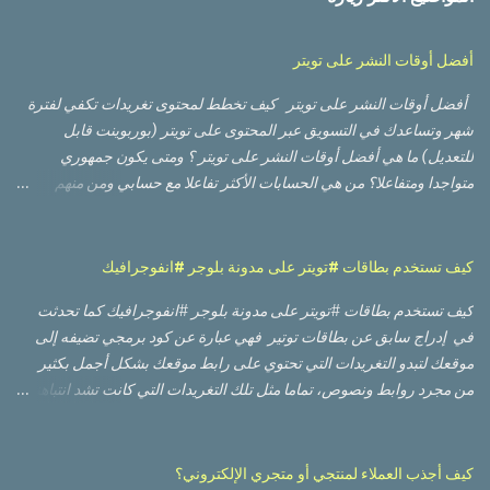
أفضل أوقات النشر على تويتر
أفضل أوقات النشر على تويتر كيف تخطط لمحتوى تغريدات تكفي لفترة
شهر وتساعدك في التسويق عبر المحتوى على تويتر (بوربوينت قابل
للتعديل) ما هي أفضل أوقات النشر على تويتر ؟ ومتى يكون جمهوري
متواجدا ومتفاعلا؟ من هي الحسابات الأكثر تفاعلا مع حسابي ومن منهم
الأعلى تأثيرا؟ أي من التغريدات حصلت على أعلى وصول من ناحية عدد
مشاهدات، وأيها حصلت على نسبة تفاعل أفضل؟ أي من الصور أو
الفيديوهات كان أداؤها أفضل؟ لا بد من أنك قرأت أو مررت على العديد من
كيف تستخدم بطاقات #تويتر على مدونة بلوجر #انفوجرافيك
الدراسات العالمية التي تعطيك أوقات تقريبية بناء على أوقات وأيام العمل
كيف تستخدم بطاقات #تويتر على مدونة بلوجر #انفوجرافيك كما تحدثت
والإجازة في تلك الدول، وعليك إعادة تقدير الأوقات لتناسب دولتك
في إدراج سابق عن بطاقات توتير فهي عبارة عن كود برمجي تضيفه إلى
وجمهورك، وقد يعمل أو لا يعمل، والسبب ظروف أخرى مثل كونهم مثلا
موقعك لتبدو التغريدات التي تحتوي على رابط موقعك بشكل أجمل بكثير
يتنقلون بوسائل النقل العام، مما يعطيهم وقتا. أكبر لتفقد حساباتهم على
من مجرد روابط ونصوص، تماما مثل تلك التغريدات التي كانت تشد انتباهنا
منصات التواصل الاجتماعي قبل البدء بالعمل وبعد إنهاء العمل، بينما في
عندما تحتوي على روابط فاين أو يوتيوب أو سلايد شير. وكما تحدثت سابقاً
دولتك قد يستخدم المعظم سيارته الخاصة للوصول إلى العمل. هناك أيضا
عن طريقة إضافة كود بطاقات تويتر على مدونة وموقع وردبريس ،
عوامل وظروف أخرى تجعل من الوصول إلى الوقت الأمثل للنشر على تويتر
سأتحدث اليوم عن طريقة إضاقتها على مدونة بلوجر أو بلوج سبوت.
أمرا صعبا، لكن الخبر الجيد هو أنه يمكنك الوصول إلى تلك المعلومة عن
كيف أجذب العملاء لمنتجي أو متجري الإلكتروني؟