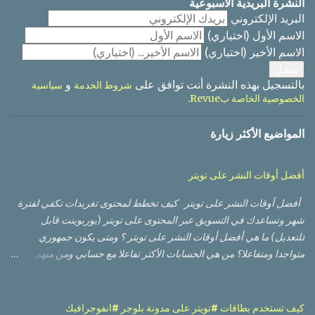
النشرة البريدية الأسبوعية
البريد الإلكتروني
الاسم الأول
(اختياري)
الاسم الأخير
(اختياري)
بالتسجيل بهذه النشرة أنت توافق على
و
شروط الخدمة
سياسية
.
الخصوصية الخاصة بRevue
المواضيع الأكثر زيارة
أفضل أوقات النشر على تويتر
أفضل أوقات النشر على تويتر كيف تخطط لمحتوى تغريدات تكفي لفترة
شهر وتساعدك في التسويق عبر المحتوى على تويتر (بوربوينت قابل
للتعديل) ما هي أفضل أوقات النشر على تويتر ؟ ومتى يكون جمهوري
متواجدا ومتفاعلا؟ من هي الحسابات الأكثر تفاعلا مع حسابي ومن منهم
الأعلى تأثيرا؟ أي من التغريدات حصلت على أعلى وصول من ناحية عدد
مشاهدات، وأيها حصلت على نسبة تفاعل أفضل؟ أي من الصور أو
الفيديوهات كان أداؤها أفضل؟ لا بد من أنك قرأت أو مررت على العديد من
كيف تستخدم بطاقات #تويتر على مدونة بلوجر #انفوجرافيك