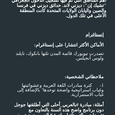
أهم المناطق التي تم فيها تسجيل الدخول الجغرافي
"تشيك إن":
ديزني لاند. حدائق ديزني في فرنسا
والصين واليابان الولايات المتحدة كانت المنطقة
الأعلى في تلك الدول.
إنستاغرام
الأماكن الأكثر انتشارا على إنستاغرام:
تصدرت نيويورك قائمة المدن تلتها بانكوك، تايلند
ولوس أنجيلس.
ملاحظاتي الشخصية:
1- كثرة مبادرات اللغة العربية وعشوائيتها
وغياب استراتيجية واضحة توحدها’ بالإضافة إلى
غياب الاستمرارية.
أمثلة: مبادرة #بالعربي_أحلى التي أطلقتها جوجل
دون برنامج واضح هذه السنة بالتعاون مع