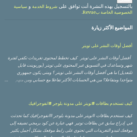
بالتسجيل بهذه النشرة أنت توافق على
و
شروط الخدمة
سياسية
.
الخصوصية الخاصة بRevue
المواضيع الأكثر زيارة
أفضل أوقات النشر على تويتر
أفضل أوقات النشر على تويتر كيف تخطط لمحتوى تغريدات تكفي لفترة
شهر وتساعدك في التسويق عبر المحتوى على تويتر (بوربوينت قابل
للتعديل) ما هي أفضل أوقات النشر على تويتر ؟ ومتى يكون جمهوري
متواجدا ومتفاعلا؟ من هي الحسابات الأكثر تفاعلا مع حسابي ومن منهم
الأعلى تأثيرا؟ أي من التغريدات حصلت على أعلى وصول من ناحية عدد
مشاهدات، وأيها حصلت على نسبة تفاعل أفضل؟ أي من الصور أو
الفيديوهات كان أداؤها أفضل؟ لا بد من أنك قرأت أو مررت على العديد من
كيف تستخدم بطاقات #تويتر على مدونة بلوجر #انفوجرافيك
الدراسات العالمية التي تعطيك أوقات تقريبية بناء على أوقات وأيام العمل
كيف تستخدم بطاقات #تويتر على مدونة بلوجر #انفوجرافيك كما تحدثت
والإجازة في تلك الدول، وعليك إعادة تقدير الأوقات لتناسب دولتك
في إدراج سابق عن بطاقات توتير فهي عبارة عن كود برمجي تضيفه إلى
وجمهورك، وقد يعمل أو لا يعمل، والسبب ظروف أخرى مثل كونهم مثلا
موقعك لتبدو التغريدات التي تحتوي على رابط موقعك بشكل أجمل بكثير
يتنقلون بوسائل النقل العام، مما يعطيهم وقتا. أكبر لتفقد حساباتهم على