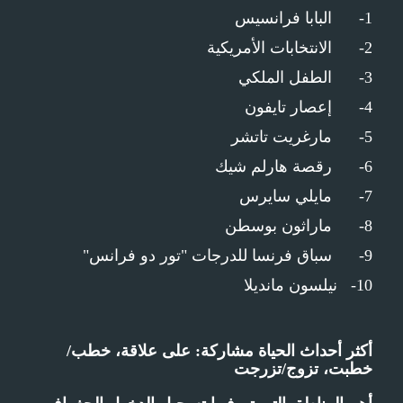
1- البابا فرانسيس
2- الانتخابات الأمريكية
3- الطفل الملكي
4- إعصار تايفون
5- مارغريت تاتشر
6- رقصة هارلم شيك
7- مايلي سايرس
8- ماراثون بوسطن
9- سباق فرنسا للدرجات "تور دو فرانس"
10- نيلسون مانديلا
أكثر أحداث الحياة مشاركة:
على علاقة، خطب/
خطبت، تزوج/تزرجت