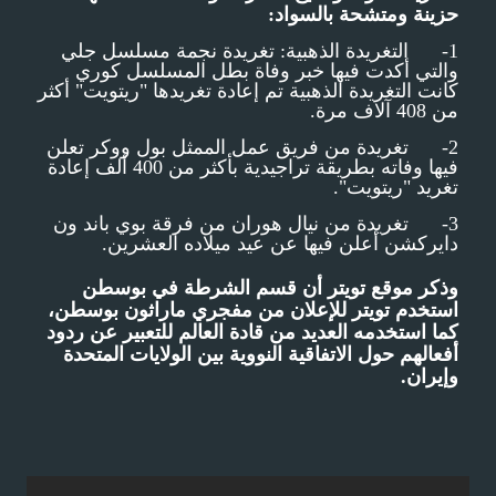
حزينة ومتشحة بالسواد:
1- التغريدة الذهبية: تغريدة نجمة مسلسل جلي
والتي أكدت فيها خبر وفاة بطل المسلسل كوري
كانت التغريدة الذهبية تم إعادة تغريدها "ريتويت" أكثر
من 408 آلاف مرة.
2- تغريدة من فريق عمل الممثل بول ووكر تعلن
فيها وفاته بطريقة تراجيدية بأكثر من 400 ألف إعادة
تغريد "ريتويت".
3- تغريدة من نيال هوران من فرقة بوي باند ون
دايركشن أعلن فيها عن عيد ميلاده العشرين.
وذكر موقع تويتر أن قسم الشرطة في بوسطن
استخدم تويتر للإعلان من مفجري ماراثون بوسطن،
كما استخدمه العديد من قادة العالم للتعبير عن ردود
أفعالهم حول الاتفاقية النووية بين الولايات المتحدة
وإيران.