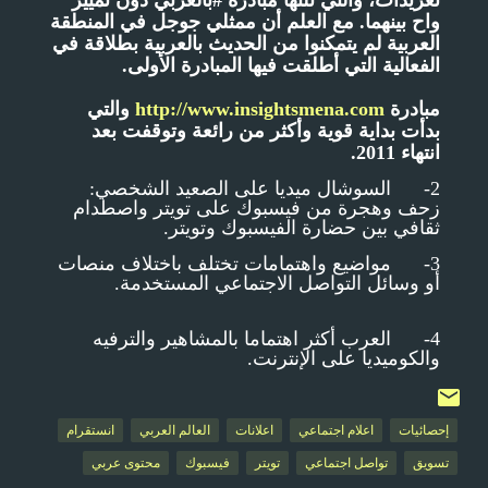
تغريدات، والتي تلتها مبادرة #بالعربي دون تمييز
واح بينهما. مع العلم أن ممثلي جوجل في المنطقة
العربية لم يتمكنوا من الحديث بالعربية بطلاقة في
الفعالية التي أطلقت فيها المبادرة الأولى.
مبادرة
http://www.insightsmena.com
والتي
بدأت بداية قوية وأكثر من رائعة وتوقفت بعد
انتهاء 2011.
2- السوشال ميديا على الصعيد الشخصي:
زحف وهجرة من فيسبوك على تويتر واصطدام
ثقافي بين حضارة الفيسبوك وتويتر.
3- مواضيع واهتمامات تختلف باختلاف منصات
أو وسائل التواصل الاجتماعي المستخدمة.
4- العرب أكثر اهتماما بالمشاهير والترفيه
والكوميديا على الإنترنت.
إحصائيات
اعلام اجتماعي
اعلانات
العالم العربي
انستقرام
تسويق
تواصل اجتماعي
تويتر
فيسبوك
محتوى عربي