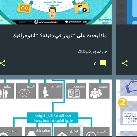
ماذا يحدث على #تويتر في دقيقة؟ #انفوجرافيك
في
فبراير 15, 2016
0
+
2
انفوجرافيك
تسويق
محتوى عربي