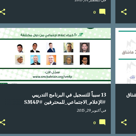
0
اعلام اجتماعي
العالم العربي
انفوجرافيك
تواصل اجتماعي
+
محتوى عربي
+
شتاق
13 سبباً للتسجيل في البرنامج التدريبي
#الإعلام_الاجتماعي_للمحترفين #SM4P
#انفوجرافيك
في
أكتوبر 29, 2015
0