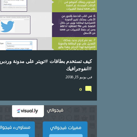
ا
اعلام اجتماعي
انفوجراف
انفوجرافيك
انفوغرافيك
ل
م
ش
ا
ر
ك
كيف تستخدم بطاقات #تويتر على مدونة وردبر
ا
#انفوجرافيك
ت
في
يونيو 15, 2016
0
انفوجراف
انفوجرافيك
انفوغرافيك
دليل
محتوى 