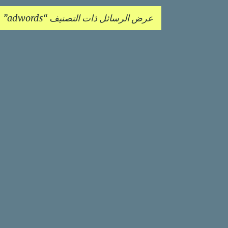
عرض الرسائل ذات التصنيف
adwords
ا
ل
م
ش
ا
ر
ك
ا
ت