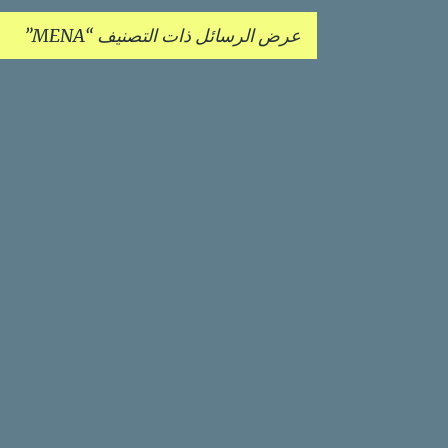
عرض الرسائل ذات التصنيف
MENA
ا
ل
م
ش
ا
ر
ك
ا
ت